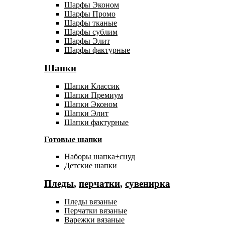
Шарфы Эконом
Шарфы Промо
Шарфы тканые
Шарфы сублим
Шарфы Элит
Шарфы фактурные
Шапки
Шапки Классик
Шапки Премиум
Шапки Эконом
Шапки Элит
Шапки фактурные
Готовые шапки
Наборы шапка+снуд
Детские шапки
Пледы
,
перчатки
,
сувенирка
Пледы вязаные
Перчатки вязаные
Варежки вязаные