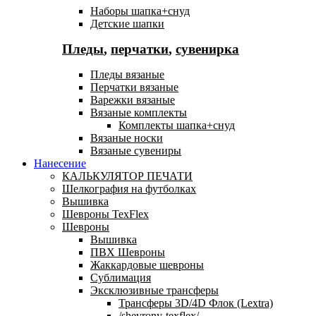
Наборы шапка+снуд
Детские шапки
Пледы
,
перчатки
,
сувенирка
Пледы вязаные
Перчатки вязаные
Варежки вязаные
Вязаные комплекты
Комплекты шапка+снуд
Вязаные носки
Вязаные сувениры
Нанесение
КАЛЬКУЛЯТОР ПЕЧАТИ
Шелкография на футболках
Вышивка
Шевроны TexFlex
Шевроны
Вышивка
ПВХ Шевроны
Жаккардовые шевроны
Сублимация
Эксклюзивные трансферы
Трансферы 3D/4D Флок (Lextra)
/shevrony-texflex/