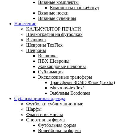
Вязаные комплекты
Комплекты шапка+снуд
Вязаные носки
Вязаные сувениры
Нанесение
КАЛЬКУЛЯТОР ПЕЧАТИ
Шелкография на футболках
Вышивка
Шевроны TexFlex
Шевроны
Вышивка
ПВХ Шевроны
Жаккардовые шевроны
Сублимация
Эксклюзивные трансферы
Трансферы 3D/4D Флок (Lextra)
/shevrony-texflex/
Эмблемы Ecodomes
Сублимационная одежда
Футболки сублимационные
Шарфы
Флаги и вымпелы
Спортивная форма
Футбольная форма
Волейбольная форма