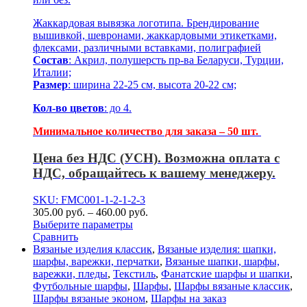
Жаккардовая вывязка логотипа. Брендирование
вышивкой, шевронами, жаккардовыми этикетками,
флексами, различными вставками, полиграфией
Состав
: Акрил, полушерсть пр-ва Беларуси, Турции,
Италии;
Размер
: ширина 22-25 см, высота 20-22 см;
Кол-во цветов
: до 4.
Минимальное количество для заказа – 50 шт.
Цена без НДС (УСН). Возможна оплата с
НДС, обращайтесь к вашему менеджеру.
SKU: FMC001-1-2-1-2-3
305.00
р
уб.
–
460.00
р
уб.
Выберите параметры
Сравнить
Вязаные изделия классик
,
Вязаные изделия: шапки,
шарфы, варежки, перчатки
,
Вязаные шапки, шарфы,
варежки, пледы
,
Текстиль
,
Фанатские шарфы и шапки
,
Футбольные шарфы
,
Шарфы
,
Шарфы вязаные классик
,
Шарфы вязаные эконом
,
Шарфы на заказ