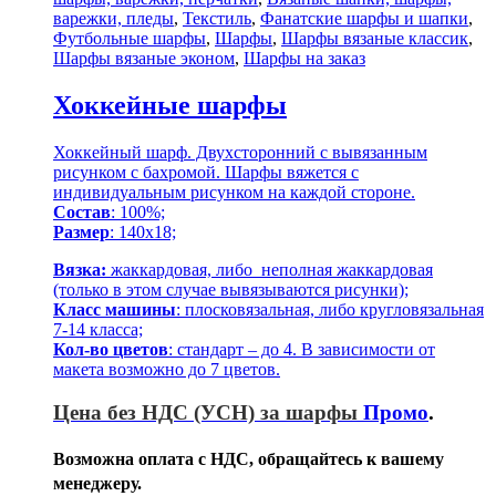
варежки, пледы
,
Текстиль
,
Фанатские шарфы и шапки
,
Футбольные шарфы
,
Шарфы
,
Шарфы вязаные классик
,
Шарфы вязаные эконом
,
Шарфы на заказ
Хоккейные шарфы
Хоккейный шарф. Двухсторонний с вывязанным
рисунком с бахромой. Шарфы вяжется с
индивидуальным рисунком на каждой стороне.
Состав
: 100%;
Размер
: 140х18;
Вязка:
жаккардовая, либо неполная жаккардовая
(только в этом случае вывязываются рисунки);
Класс машины
: плосковязальная, либо кругловязальная
7-14 класса;
Кол-во цветов
: стандарт – до 4. В зависимости от
макета возможно до 7 цветов.
Цена без НДС (УСН)
за шарфы
Промо
.
Возможна оплата с НДС, обращайтесь к вашему
менеджеру.