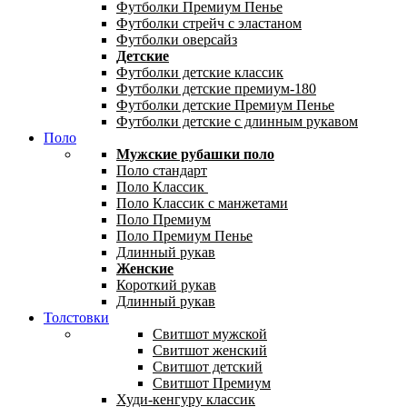
Футболки Премиум Пенье
Футболки стрейч с эластаном
Футболки оверсайз
Детские
Футболки детские классик
Футболки детские премиум-180
Футболки детские Премиум Пенье
Футболки детские с длинным рукавом
Поло
Мужские рубашки поло
Поло стандарт
Поло Классик
Поло Классик с манжетами
Поло Премиум
Поло Премиум Пенье
Длинный рукав
Женские
Короткий рукав
Длинный рукав
Толстовки
Свитшот мужской
Свитшот женский
Свитшот детский
Свитшот Премиум
Худи-кенгуру классик