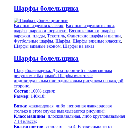
Шарфы болельщика
Вязаные изделия классик
,
Вязаные изделия: шапки,
шарфы, варежки, перчатки
,
Вязаные шапки, шарфы,
варежки, пледы
,
Текстиль
,
Фанатские шарфы и шапки
,
Футбольные шарфы
,
Шарфы
,
Шарфы вязаные классик
,
Шарфы вязаные эконом
,
Шарфы на заказ
Шарфы болельщика
Шарф болельщика. Двухсторонний с вывязанным
рисунком с бахромой. Шарфы вяжется с
индивидуальным или одинаковым рисунком на каждой
стороне.
Состав
: 100% акрил;
Размер
: 140х18;
Вязка:
жаккардовая, либо неполная жаккардовая
(только в этом случае вывязываются рисунки);
Класс машины
: плосковязальная, либо кругловязальная
7-14 класса;
Кол-во цветов
: стандарт – до 4. В зависимости от