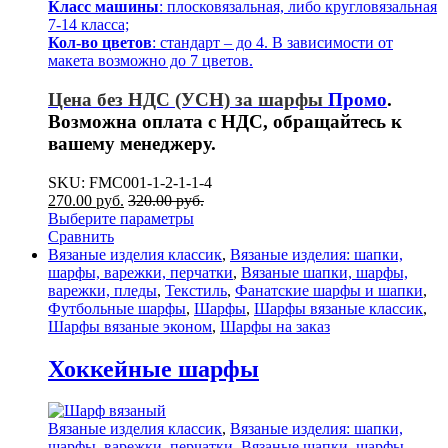
Класс машины
: плосковязальная, либо кругловязальная
7-14 класса;
Кол-во цветов
: стандарт – до 4. В зависимости от
макета возможно до 7 цветов.
Цена без НДС (УСН) за шарфы
Промо
.
Возможна оплата с НДС, обращайтесь к
вашему менеджеру.
SKU: FMC001-1-2-1-1-4
270.00
р
уб.
320.00
р
уб.
Выберите параметры
Сравнить
Вязаные изделия классик
,
Вязаные изделия: шапки,
шарфы, варежки, перчатки
,
Вязаные шапки, шарфы,
варежки, пледы
,
Текстиль
,
Фанатские шарфы и шапки
,
Футбольные шарфы
,
Шарфы
,
Шарфы вязаные классик
,
Шарфы вязаные эконом
,
Шарфы на заказ
Хоккейные шарфы
Вязаные изделия классик
,
Вязаные изделия: шапки,
шарфы, варежки, перчатки
,
Вязаные шапки, шарфы,