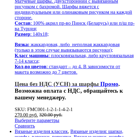
Матчевые шарфы. Двухсторонний с вывязанным
рисунком с бахромой. Шарфы вяжется с
индивидуальным или олинаковым рисунком на каждой
стороне.
Состав
: 100% акрил пр-во Пинск (Беларусь) или п/ш пр-
ва Турция;
Размер
: 140х18;
Вязка:
жаккардовая, либо неполная жаккардовая
(только в этом случае вывязываются рисунки);
Класс машины
: плосковязальная, либо кругловязальная
7-14 класса;
Кол-во цветов
: стандарт – до 4. В зависимости от
макета возможно до 7 цветов.
Цена без НДС (УСН) за шарфы
Промо
.
Возможна оплата с НДС, обращайтесь к
вашему менеджеру.
SKU: FMC001-1-2-1-1-4-2-1
270.00
р
уб.
320.00
р
уб.
Выберите параметры
Сравнить
Вязаные изделия классик
,
Вязаные изделия: шапки,
шарфы, варежки, перчатки
,
Вязаные шапки, шарфы,