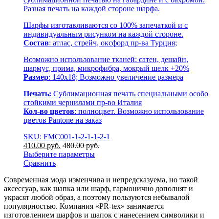
Разная печать на каждой стороне шарфа.
Шарфы изготавливаются со 100% запечаткой и с
индивидуальным рисунком на каждой стороне.
Состав
: атлас, стрейч, оксфорд пр-ва Турция;
Возможно использование тканей: сатен, дешайн,
шармус, прима, микрофибра, мокрый шелк +20%
Размер
: 140х18; Возможно увеличение размера
Печать:
Сублимационная печать специальными особо
стойкими чернилами пр-во Италия
Кол-во цветов
: полноцвет. Возможно использование
цветов Pantone на заказ
SKU: FMC001-1-2-1-1-2-1
410.00
р
уб.
480.00
р
уб.
Выберите параметры
Сравнить
Современная мода изменчива и непредсказуема, но такой
аксессуар, как шапка или шарф, гармонично дополнят и
украсят любой образ, а поэтому пользуются небывалой
популярностью. Компания «PR-tex» занимается
изготовлением шарфов и шапок с нанесением символики и