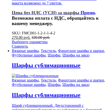
макета возможно до 7 цветов.
Цена без НДС (УСН) за шарфы
Промо
.
Возможна оплата с НДС, обращайтесь к
вашему менеджеру.
SKU: FMC001-1-2-1-1-4-2
270.00
р
уб.
320.00
р
уб.
Выберите параметры
Сравнить
Вязаные шарфы
,
Текстиль
,
Фанатские шарфы и шапки
,
Футбольные шарфы
,
Шарфы
,
Шарфы на заказ
Шарфы сублимационные
Вязаные шарфы
,
Текстиль
,
Фанатские шарфы и шапки
,
Футбольные шарфы
,
Шарфы
,
Шарфы на заказ
Шарфы сублимационные
Шарф сублимационный. Двухсторонний с
сублимационной печатью на габардине и с бахромой.