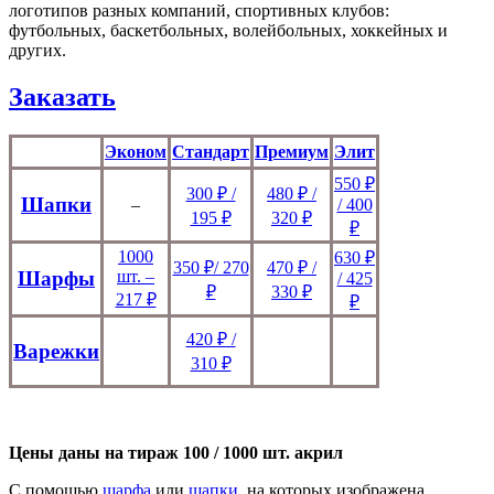
логотипов разных компаний, спортивных клубов:
футбольных, баскетбольных, волейбольных, хоккейных и
других.
Заказать
Эконом
Стандарт
Премиум
Элит
550 ₽
300 ₽ /
480 ₽ /
Шапки
–
/ 400
195 ₽
320 ₽
₽
1000
630 ₽
350 ₽/ 270
470 ₽ /
Шарфы
шт. –
/ 425
₽
330 ₽
217 ₽
₽
420 ₽ /
Варежки
310 ₽
Цены даны на тираж 100 / 1000 шт. акрил
С помощью
шарфа
или
шапки
, на которых изображена